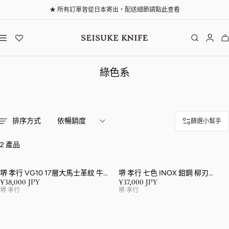
跳至內容
★ 所有訂單皆從日本寄出，配送細節請點此查看
導覽
清助刃物
綠色系
排序方式
依暢銷度
篩選小幫手
2 產品
堺 孝行 VG10 17層大馬士革紋 牛刀
堺 孝行 七色 INOX 鉬鋼 柳刃
240mm 合成木（綠色） 握把
270mm ABS 樹脂（黃綠色珠光）
¥38,000 JPY
¥37,000 JPY
R
R
握把
V
V
堺 孝行
堺 孝行
E
E
e
e
n
n
G
G
d
d
o
o
U
U
r
r
L
L
:
: