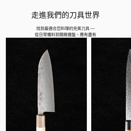
A
A
R
R
走進我們的刀具世界
P
P
R
R
I
I
找到最適合您料理的完美刀具 —
C
C
從日常備料到精緻擺盤，應有盡有
E
E
¥
¥
3
3
8
7
,
,
0
0
0
0
0
0
J
J
P
P
Y
Y